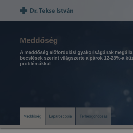
Meddőség
A meddőség előfordulási gyakoriságának megállap
becslések szerint világszerte a párok 12-28%-a kü
problémákkal.
Meddőség
Laparoscopia
Terhesgondozás