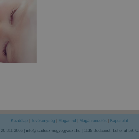
Kezdőlap
|
Tevékenység
|
Magamról
|
Magánrendelés
|
Kapcsolat
 20 311 3866
|
info@szulesz-nogyogyaszt.hu
|
1135 Budapest, Lehel út 59. C.