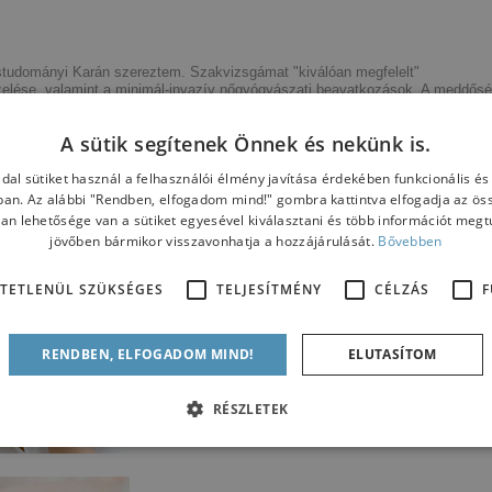
tudományi Karán szereztem. Szakvizsgámat "kiválóan megfelelt"
ezelése, valamint a minimál-invazív nőgyógyászati beavatkozások. A meddős
őnyben, amilyenek az endoscopos műtéti eljárások is. Az endoscopos műtéti
ti elkötelezettségem azóta is töretlen. A Róbert Károly Magánklinika szülész
A sütik segítenek Önnek és nekünk is.
g bizalmával és fordult hozzám, aminek eredményeként a meddőség kezelés
 szerencsém végigkövetni. A sikeres párok boldogságát tapasztalni nagy
 Önnek is tudok segíteni."
dal sütiket használ a felhasználói élmény javítása érdekében funkcionális é
ban. Az alábbi "Rendben, elfogadom mind!" gombra kattintva elfogadja az össz
ban lehetősége van a sütiket egyesével kiválasztani és több információt megtu
jövőben bármikor visszavonhatja a hozzájárulását.
Bővebben
TETLENÜL SZÜKSÉGES
TELJESÍTMÉNY
CÉLZÁS
F
RENDBEN, ELFOGADOM MIND!
ELUTASÍTOM
RÉSZLETEK